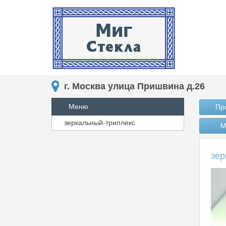
г. Москва улица Пришвина д.26
Меню
Пр
зеркальный-триплекс
М
зер