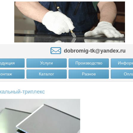
dobromig-tk@yandex.ru
одукция
Услуги
Производство
Инфор
онтаж
Каталог
Разное
Опл
кальный-триплекс