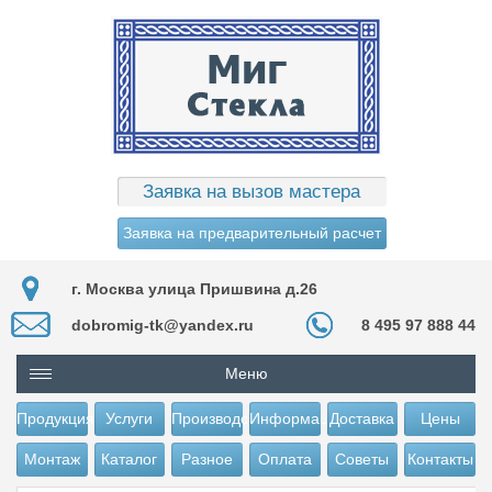
Заявка на вызов мастера
Заявка на предварительный расчет
г. Москва улица Пришвина д.26
dobromig-tk@yandex.ru
8 495 97 888 44
Меню
Продукция
Услуги
Производство
Информация
Доставка
Цены
Монтаж
Каталог
Разное
Оплата
Советы
Контакты