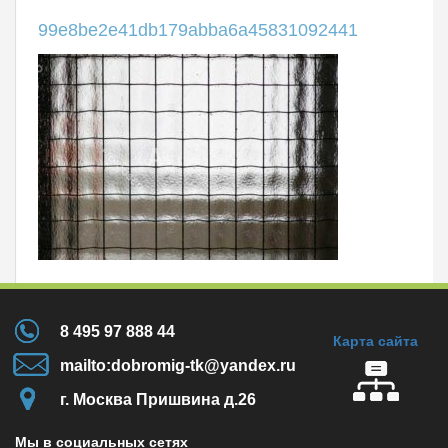
99e8be2e41db179abba6a45831092441
8 495 97 888 44
Карта сайта
mailto:dobromig-tk@yandex.ru
г. Москва Пришвина д.26
Мы в социальных сетях