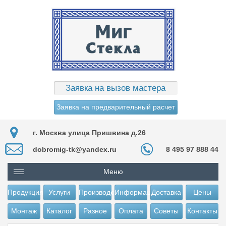
Заявка на вызов мастера
Заявка на предварительный расчет
г. Москва улица Пришвина д.26
dobromig-tk@yandex.ru
8 495 97 888 44
Меню
Продукция
Услуги
Производство
Информация
Доставка
Цены
Монтаж
Каталог
Разное
Оплата
Советы
Контакты