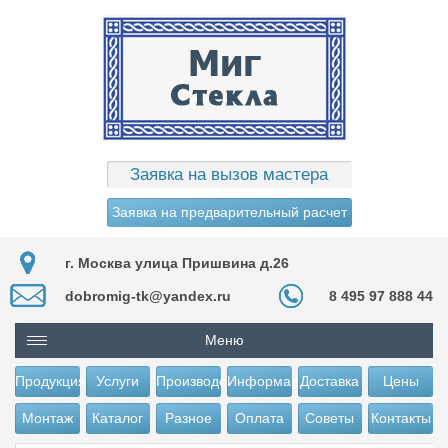
Заявка на вызов мастера
Заявка на предварительный расчет
г. Москва улица Пришвина д.26
dobromig-tk@yandex.ru
8 495 97 888 44
Меню
Продукция
Услуги
Производство
Информация
Доставка
Цены
Монтаж
Каталог
Разное
Оплата
Советы
Контакты