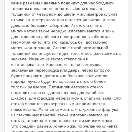
какие размеры идеально подойдут для необходимой
толщины стеклянного полотна. Листы стекла с
толщиной от четырех и до шести миллиметров служат
отличным материалом для остекления витрин и окон
довольно больших габаритов. Из стекла в пять
миллиметров также нередко изготавливаются и зоны
для отделения рабочего пространства в кабинетах.
Несмотря на то, что это, казалось бы, достаточно
маленькая толщина. Стекло с такой оптимальной
толщиной используется и для того, чтобы изготавливать
зеркала. Именно из такого стекла они и
изготавливаются. Конечно же, если вам нужна
зеркальная перегородка или дверь, через которую
будет проходить достаточно большое количество
народа, лучше будет использовать стекло более
толстых размеров. Пятимиллиметровое стекло
подходит и для создания створок для купейных
шкафов, для фасадов мебели кухни, спальни, зала. Это
стекло является универсальным и применяется
повсеместно. Хочется отметить, что кухонные фартуки
из стеклянных панелей также изготавливаются из
стекла, толщина которого равна пяти миллиметрам.
Это средний размер, конечно же, по желанию клиента
толщина стеклянного фартука может быть увеличена.