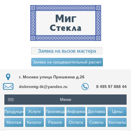
Заявка на вызов мастера
Заявка на предварительный расчет
г. Москва улица Пришвина д.26
dobromig-tk@yandex.ru
8 495 97 888 44
Меню
Продукция
Услуги
Производство
Информация
Доставка
Цены
Монтаж
Каталог
Разное
Оплата
Советы
Контакты