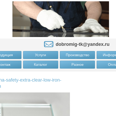
dobromig-tk@yandex.ru
одукция
Услуги
Производство
Инфор
онтаж
Каталог
Разное
Опл
na-safety-extra-clear-low-iron-
h