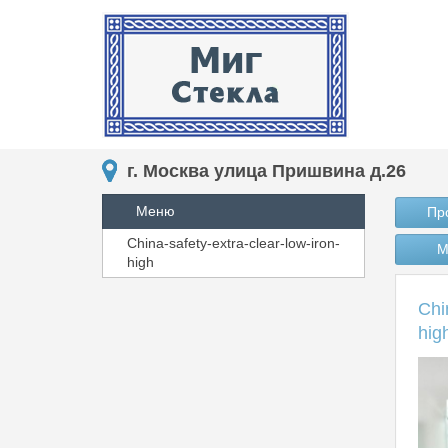
г. Москва улица Пришвина д.26
Меню
Пр
China-safety-extra-clear-low-iron-
М
high
Chi
hig