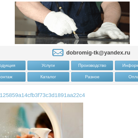
dobromig-tk@yandex.ru
одукция
Услуги
Производство
Инфор
онтаж
Каталог
Разное
Опл
125859a14cfb3f73c3d1891aa22c4