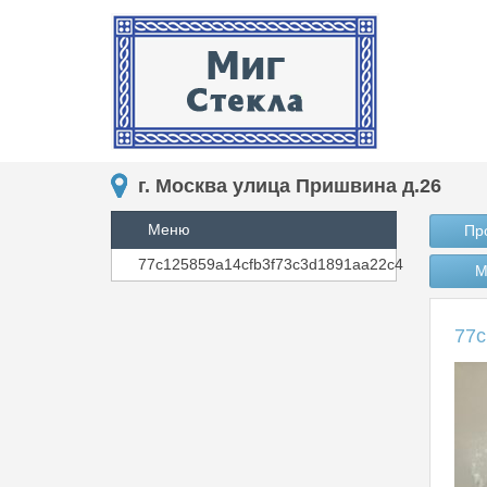
г. Москва улица Пришвина д.26
Меню
Пр
77c125859a14cfb3f73c3d1891aa22c4
М
77c