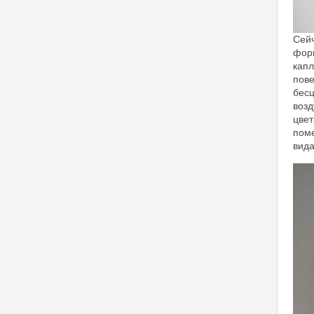
Сейч
форм
капл
пове
бесц
возд
цвет
поме
вида