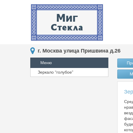
г. Москва улица Пришвина д.26
Меню
Пр
Зеркало “голубое”
М
Зер
Сред
нрав
везд
фаса
буде
кото