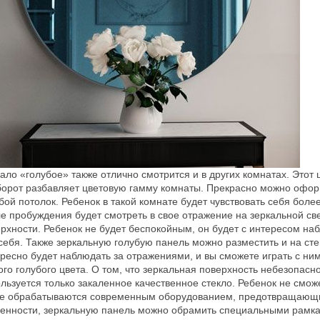
ало «голубое» также отлично смотрится и в других комнатах. Этот 
орот разбавляет цветовую гамму комнаты. Прекрасно можно оформ
бой потолок. Ребенок в такой комнате будет чувствовать себя бол
е пробуждения будет смотреть в свое отражение на зеркальной св
рхности. Ребенок не будет беспокойным, он будет с интересом на
себя. Также зеркальную голубую панель можно разместить и на с
ресно будет наблюдать за отражениями, и вы сможете играть с ни
ого голубого цвета. О том, что зеркальная поверхность небезопасн
льзуется только закаленное качественное стекло. Ребенок не сможе
е обрабатываются современным оборудованием, предотвращающим
енности, зеркальную панель можно обрамить специальными рамка