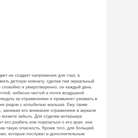
цвет не создает напряжения для глаз, а
ить детскую комнату, сделав там зеркальный
ее спокойно и умиротворенно, он каждый день
етлой, небесно-чистой и почти воздушной
блюдать за отражениями и привыкнет узнавать в
тене рядом с колыбелью малыша. Ему также
м, занимая его внимание отражением в зеркале
о можете забыть. Для отделки интерьера
т его разбить или порезаться о его края, они
 такую опасность. Кроме того, для большей
ми, которые послужат и дополнительным