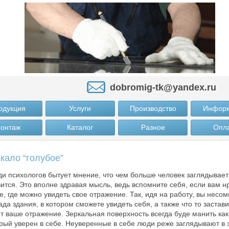
dobromig-tk@yandex.ru
одукция
Услуги
Производство
Инфор
онтаж
Каталог
Разное
Опл
кало “голубое”
и психологов бытует мнение, что чем больше человек заглядывает 
ится. Это вполне здравая мысль, ведь вспомните себя, если вам н
е, где можно увидеть свое отражение. Так, идя на работу, вы несо
да здания, в котором сможете увидеть себя, а также что то застави
т ваше отражение. Зеркальная поверхность всегда буде манить как
рый уверен в себе. Неуверенные в себе люди реже заглядывают в з