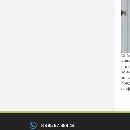
Сейч
ниша
рель
комн
конс
пред
эффе
8 495 97 888 44