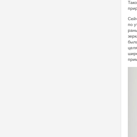
Тако
прир
Сейч
по у
рань
зерк
была
целя
шире
прим