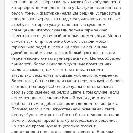
решение при выборе скинали может быть обусловлено
интерьером помещения. Если у Вас кухня выполнена в
белом тоне, и фартук снинали Вы решили установить в
последнюю очередь, то придется учитывать остальные
атрибуты, которые уже установлены в кухонном
помещении. Фартук скинали должен гармонично
вписываться в целостный интерьер помещения. Можно
отметить, что применение белого скинали может
гармонично подойти к самым разным решениям
дизайнерской мысли, так как белый цвет так же как и
черный можно считать универсальным. Целесообразно
применять белое скинали в кухонных помещениях
малого размера, так как этот материал сможет
визуально расширить площадь кухонного помещение.
Более того, белое скинали сможет сделать кухню более
светлой, поэтому особенно актуально останавливать
свой выбор именно на белом цвете в том случае, если
естественное освещение Вашей кухни достаточно
слабое, и нужно добиться противоположного эффекта.
Помимо этого и при искусственном освещении такой
фартук будет смотреться более богато. Белое скинали
можно позиционировать как универсальное решение,
но в то же время нужно тщательно взвесить
достоинства и недостатки такого варианта. В целом