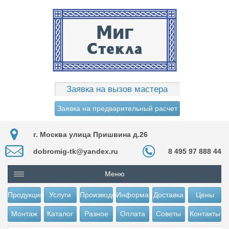
Заявка на вызов мастера
Заявка на предварительный расчет
г. Москва улица Пришвина д.26
dobromig-tk@yandex.ru
8 495 97 888 44
Меню
Продукция
Услуги
Производство
Информация
Доставка
Цены
Монтаж
Каталог
Разное
Оплата
Советы
Контакты