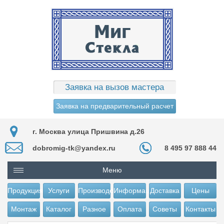
Заявка на вызов мастера
Заявка на предварительный расчет
г. Москва улица Пришвина д.26
dobromig-tk@yandex.ru
8 495 97 888 44
Меню
Продукция
Услуги
Производство
Информация
Доставка
Цены
Монтаж
Каталог
Разное
Оплата
Советы
Контакты