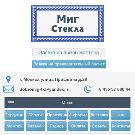
Заявка на вызов мастера
Заявка на предварительный расчет
г. Москва улица Пришвина д.26
dobromig-tk@yandex.ru
8 495 97 888 44
Меню
Продукция
Услуги
Производство
Информация
Доставка
Цены
Монтаж
Каталог
Разное
Оплата
Советы
Контакты