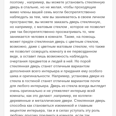
поэтому , например, вы можете установить стеклянную
дверь в спальню, но не желая, чтобы проходящие
мимо члены вашей семь могли беспрепятственно
наблюдать за тем, чем вы занимаетесь в своем личном
пространстве, вы можете заказать дверь стеклянную,
но например, с матовым стеклом , которое не позволит
уже так беспрепятственно просматривать то, чем
занимается человек в комнате. Также, на помощь
может придти стеклянная дверь с цветным стеклом,
возможно, даже с цветным матовым стеклом, что также
не позволит созерцать комнату в ее первозданном
виде, а оставит лишь возможность наблюдать
очертания предметов и людей в ней. Но порой
стеклянная дверь станет отличным вариантом
дополнения всего интерьера и придания ему особого
шика и оригинальности. Например, установка двери из
стекла в гостиной станет отличным вариантом почти
для любого интерьера. Дверь из стекла всегда выглядит
очень оригинально и не утяжеляет интерьер всей
комнаты, как это делают ,например, ее коллеги-
деревянные и металлические двери. Стеклянная дверь
способна как становиться изюминкой и главным
акцентом интерьера, так и в силах уступать эту роль
любому другому предмету в комнате, если так