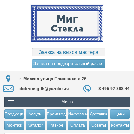
Заявка на вызов мастера
Заявка на предварительный расчет
г. Москва улица Пришвина д.26
dobromig-tk@yandex.ru
8 495 97 888 44
Меню
Продукция
Услуги
Производство
Информация
Доставка
Цены
Монтаж
Каталог
Разное
Оплата
Советы
Контакты