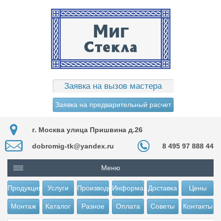
Заявка на вызов мастера
Заявка на предварительный расчет
г. Москва улица Пришвина д.26
dobromig-tk@yandex.ru
8 495 97 888 44
Меню
Продукция
Услуги
Производство
Информация
Доставка
Цены
Монтаж
Каталог
Разное
Оплата
Советы
Контакты