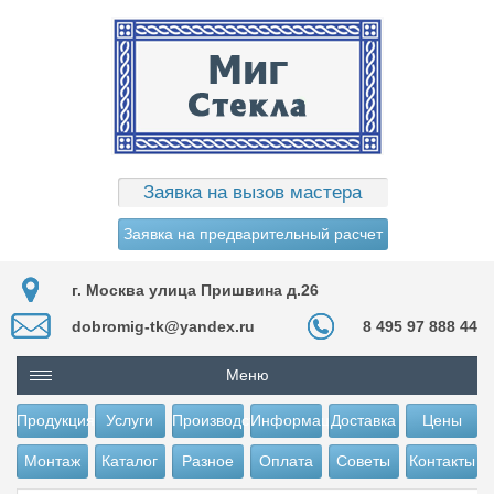
Заявка на вызов мастера
Заявка на предварительный расчет
г. Москва улица Пришвина д.26
dobromig-tk@yandex.ru
8 495 97 888 44
Меню
Продукция
Услуги
Производство
Информация
Доставка
Цены
Монтаж
Каталог
Разное
Оплата
Советы
Контакты