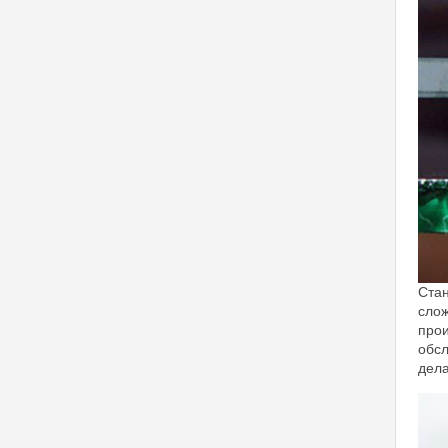
Стан
слож
прои
обсл
дела