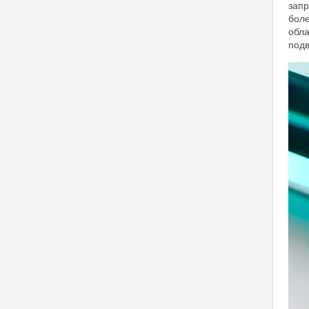
запр
боле
обла
подв