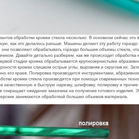
антов обработки кромки стекла несколько. В основном сейчас это
ную, как это делалось раньше. Машины делают эту работу гораздо
, они позволяют обрабатывать гораздо большие объемы стекла, чт
зчиком. Давайте детально разберем, как же происходит обработка 
ервой стадии кромка обрабатывается крупнозернистыми абразивны
рхности кромки слишком острые углы, выровняв и скруглив их. Зат
но его краев. Полировка производится инструментами, абразивно
ботки кромки стекла производятся при помощи современных техн
е качественную и быструю нарезку, шлифовку, полировку и прочие 
е сокращает ожидание заказчика на получение готового изделия. Э
ерские занимаются обработкой больших объемов материала.