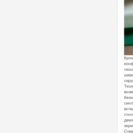
Кром
конф
скош
шире
скру
Техн
возм
безо
смот
вста
стол
деко
зерк
Стек