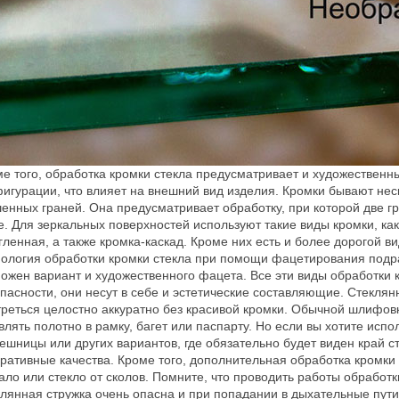
е того, обработка кромки стекла предусматривает и художествен
игурации, что влияет на внешний вид изделия. Кромки бывают неск
енных граней. Она предусматривает обработку, при которой две гр
. Для зеркальных поверхностей используют такие виды кромки, ка
гленная, а также кромка-каскад. Кроме них есть и более дорогой в
ология обработки кромки стекла при помощи фацетирования подр
ожен вариант и художественного фацета. Все эти виды обработки к
пасности, они несут в себе и эстетические составляющие. Стеклян
реться целостно аккуратно без красивой кромки. Обычной шлифовк
влять полотно в рамку, багет или паспарту. Но если вы хотите испо
ешницы или других вариантов, где обязательно будет виден край ст
ративные качества. Кроме того, дополнительная обработка кромки
ало или стекло от сколов. Помните, что проводить работы обработ
лянная стружка очень опасна и при попадании в дыхательные пути