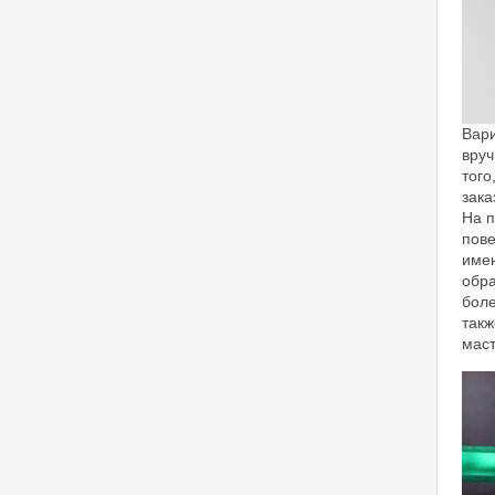
Вари
вруч
того
зака
На п
пове
имен
обра
боле
такж
маст