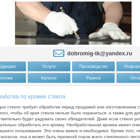
dobromig-tk@yandex.ru
одукция
Услуги
Производство
Инфор
онтаж
Каталог
Разное
Опл
аботка по кромке стекла
ое стекло требует обработки перед продажей или изготовлением с
того, чтобы об края стекла нельзя было пораниться, а также для 
твительно будет радовать своих обладателей. Даже если стекло ро
ательно обработать его кромку. Необработанная кромка имеет оче
шнего пользования. Это очень важно и необходимо. Кроме того, чт
зопасна, она и может быть причиной порчи всего стеклянного лист