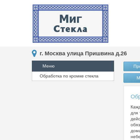
г. Москва улица Пришвина д.26
Меню
Пр
Обработка по кромке стекла
М
Обр
Кажд
для 
дейс
обяз
дома
небе