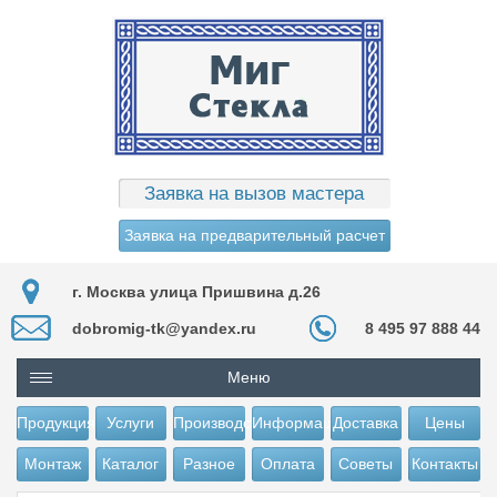
Заявка на вызов мастера
Заявка на предварительный расчет
г. Москва улица Пришвина д.26
dobromig-tk@yandex.ru
8 495 97 888 44
Меню
Продукция
Услуги
Производство
Информация
Доставка
Цены
Монтаж
Каталог
Разное
Оплата
Советы
Контакты