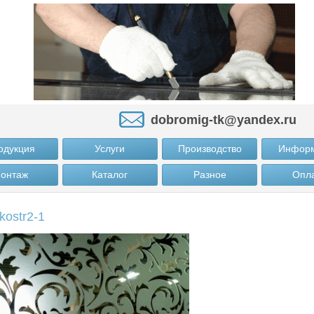
dobromig-tk@yandex.ru
одукция
Услуги
Производство
Инфор
онтаж
Каталог
Разное
Опл
kostr2-1