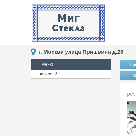
г. Москва улица Пришвина д.26
Меню
Пр
peskostr2-1
М
pes