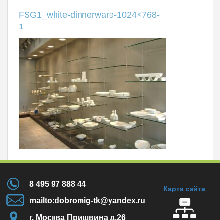
FSG1_white-dinnerware-1024×768-
1
8 495 97 888 44
Карта сайта
mailto:dobromig-tk@yandex.ru
г. Москва Пришвина д.26