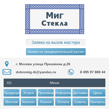
Заявка на вызов мастера
Заявка на предварительный расчет
г. Москва улица Пришвина д.26
dobromig-tk@yandex.ru
8 495 97 888 44
Меню
Продукция
Услуги
Производство
Информация
Доставка
Цены
Монтаж
Каталог
Разное
Оплата
Советы
Контакты