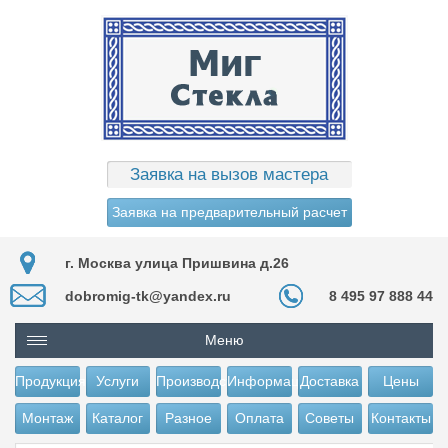
Заявка на вызов мастера
Заявка на предварительный расчет
г. Москва улица Пришвина д.26
dobromig-tk@yandex.ru
8 495 97 888 44
Меню
Продукция
Услуги
Производство
Информация
Доставка
Цены
Монтаж
Каталог
Разное
Оплата
Советы
Контакты