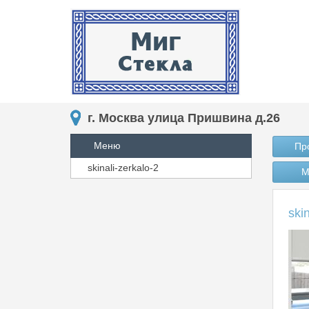
г. Москва улица Пришвина д.26
Меню
Пр
skinali-zerkalo-2
М
ski