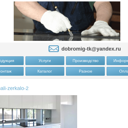
dobromig-tk@yandex.ru
одукция
Услуги
Производство
Инфор
онтаж
Каталог
Разное
Опл
nali-zerkalo-2