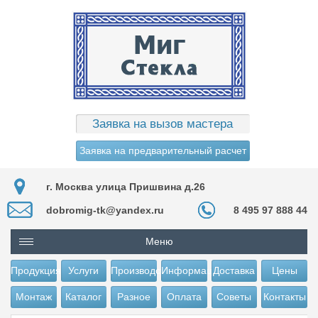
Заявка на вызов мастера
Заявка на предварительный расчет
г. Москва улица Пришвина д.26
dobromig-tk@yandex.ru
8 495 97 888 44
Меню
Продукция
Услуги
Производство
Информация
Доставка
Цены
Монтаж
Каталог
Разное
Оплата
Советы
Контакты