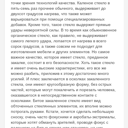
точки зрения технологий качества. Каленое стекло в
пять-семь раз прочнее обычного, выдерживает до
двухсот градусов нагрева, что также может
варьироваться при помощи специализированных
добавок. Кроме того, такое стекло выдержит прямые
удары невероятной силы. В то время как обыкновенное
органическое стекло, как правило, не выдерживает
самого легкого удара, лопается от нагрева в всего
сорок градусов, а также совсем не подходит для
изготовления мебели и других элементов. Но самое
важное качество, которое имеет стекло, преданное
закалке, состоит в его безопасности. Хоть такое стекло
и имеет очень высокие характеристики, его все же
можно разбить, приложив к этому достаточно много
усилий. И плюс заключается в осколках закаленного
стекла, они имеют кругообразную форму, без острых
частей, которые могут покалечить и порезать человека,
оказавшегося в непосредственном контакте с
осколками. Битое закаленное стекло имеет вид
обточенных стеклянных элементов, их вполне можно
потрогать руками. Кстати, хочется сделать небольшую
сноску, очень часто фокусники и акробаты-экстремалы,
которые хотят обмануть зрителей, проводя фокус с
падением на битые стекла или становясь на них