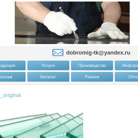
dobromig-tk@yandex.ru
одукция
Услуги
Производство
Инфор
онтаж
Каталог
Разное
Опл
_original