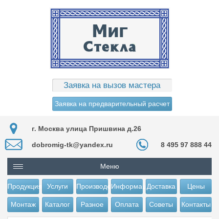
Заявка на вызов мастера
Заявка на предварительный расчет
г. Москва улица Пришвина д.26
dobromig-tk@yandex.ru
8 495 97 888 44
Меню
Продукция
Услуги
Производство
Информация
Доставка
Цены
Монтаж
Каталог
Разное
Оплата
Советы
Контакты