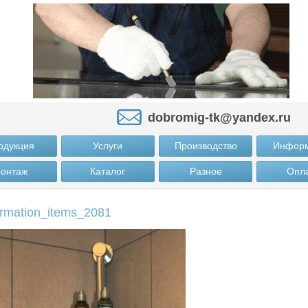
dobromig-tk@yandex.ru
одукция
Услуги
Производство
Инфор
онтаж
Каталог
Разное
Опл
ormation_items_2081