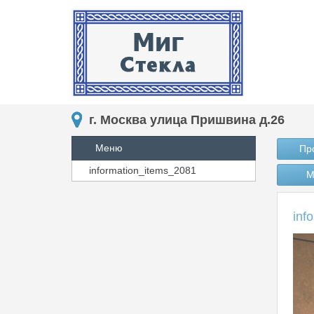
г. Москва улица Пришвина д.26
Меню
Пр
information_items_2081
М
inf