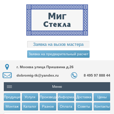
Заявка на вызов мастера
Заявка на предварительный расчет
г. Москва улица Пришвина д.26
dobromig-tk@yandex.ru
8 495 97 888 44
Меню
Продукция
Услуги
Производство
Информация
Доставка
Цены
Монтаж
Каталог
Разное
Оплата
Советы
Контакты