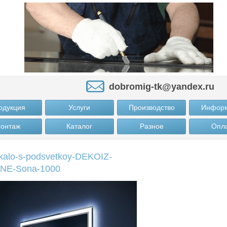
dobromig-tk@yandex.ru
одукция
Услуги
Производство
Инфор
онтаж
Каталог
Разное
Опл
kalo-s-podsvetkoy-DEKOIZ-
NE-Sona-1000