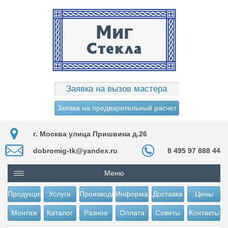
Заявка на вызов мастера
Заявка на предварительный расчет
г. Москва улица Пришвина д.26
dobromig-tk@yandex.ru
8 495 97 888 44
Меню
Продукция
Услуги
Производство
Информация
Доставка
Цены
Монтаж
Каталог
Разное
Оплата
Советы
Контакты