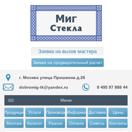
Заявка на вызов мастера
Заявка на предварительный расчет
г. Москва улица Пришвина д.26
dobromig-tk@yandex.ru
8 495 97 888 44
Меню
Продукция
Услуги
Производство
Информация
Доставка
Цены
Монтаж
Каталог
Разное
Оплата
Советы
Контакты