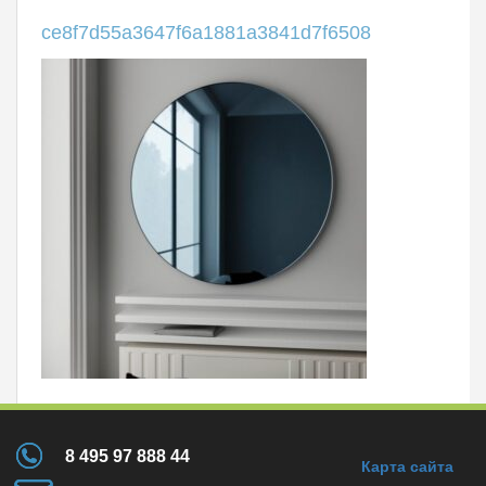
ce8f7d55a3647f6a1881a3841d7f6508
8 495 97 888 44
Карта сайта