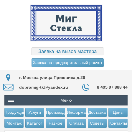
Заявка на вызов мастера
Заявка на предварительный расчет
г. Москва улица Пришвина д.26
dobromig-tk@yandex.ru
8 495 97 888 44
Меню
Продукция
Услуги
Производство
Информация
Доставка
Цены
Монтаж
Каталог
Разное
Оплата
Советы
Контакты