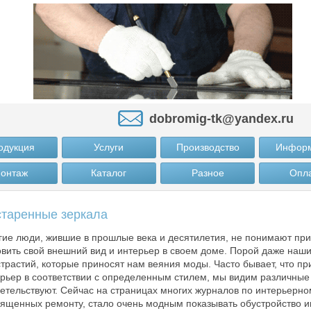
dobromig-tk@yandex.ru
одукция
Услуги
Производство
Инфор
онтаж
Каталог
Разное
Опл
таренные зеркала
ие люди, жившие в прошлые века и десятилетия, не понимают пр
вить свой внешний вид и интерьер в своем доме. Порой даже наш
трастий, которые приносят нам веяния моды. Часто бывает, что при
рьер в соответствии с определенным стилем, мы видим различные 
етельствуют. Сейчас на страницах многих журналов по интерьерно
ященных ремонту, стало очень модным показывать обустройство и