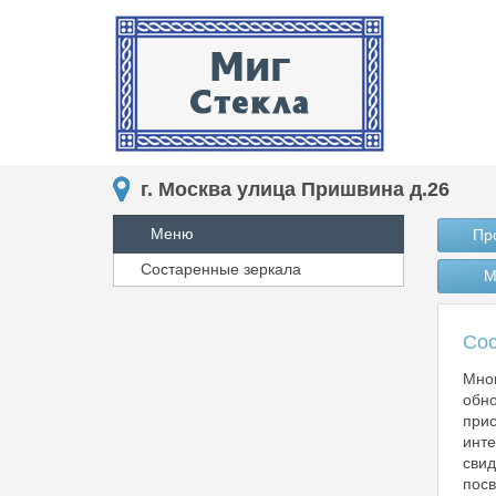
г. Москва улица Пришвина д.26
Меню
Пр
Состаренные зеркала
М
Сос
Мног
обно
прис
инте
свид
посв