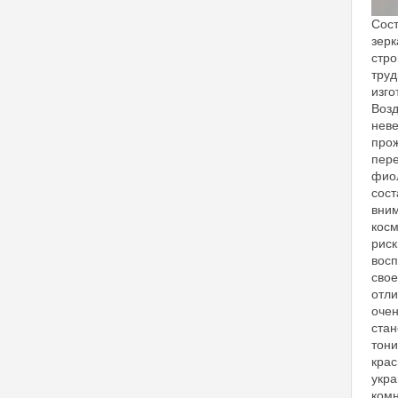
Сост
зерк
стро
труд
изго
Возд
неве
прож
пере
фиол
сост
вним
косм
риск
восп
свое
отли
очен
стан
тони
крас
укра
комн