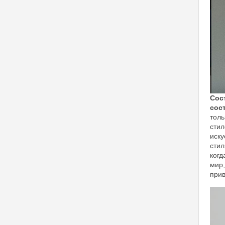
Сос
сос
толь
стил
иску
стил
когд
мир,
прив