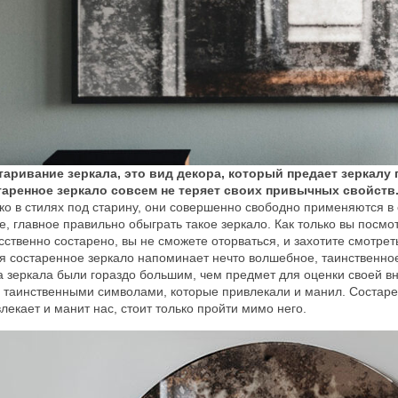
таривание зеркала, это вид декора, который предает зеркалу
таренное зеркало совсем не теряет своих привычных свойств
ко в стилях под старину, они совершенно свободно применяются в 
е, главное правильно обыграть такое зеркало. Как только вы посмо
сственно состарено, вы не сможете оторваться, и захотите смотрет
я состаренное зеркало напоминает нечто волшебное, таинственное
а зеркала были гораздо большим, чем предмет для оценки своей вн
 таинственными символами, которые привлекали и манил. Состарен
лекает и манит нас, стоит только пройти мимо него.