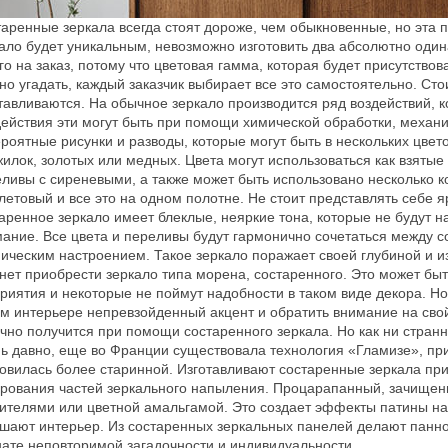
аренные зеркала всегда стоят дороже, чем обыкновенные, но эта 
ало будет уникальным, невозможно изготовить два абсолютно один
го на заказ, потому что цветовая гамма, которая будет присутство
но угадать, каждый заказчик выбирает все это самостоятельно. Стои
тавливаются. На обычное зеркало производится ряд воздействий, 
ействия эти могут быть при помощи химической обработки, механи
роятные рисунки и разводы, которые могут быть в нескольких цвет
илок, золотых или медных. Цвета могут использоваться как взятые
ливы с сиреневыми, а также может быть использовано несколько к
етовый и все это на одном полотне. Не стоит представлять себе я
аренное зеркало имеет блеклые, неяркие тона, которые не будут н
ание. Все цвета и переливы будут гармонично сочетаться между с
ическим настроением. Такое зеркало поражает своей глубиной и и
нет приобрести зеркало типа морена, состаренного. Это может быт
риятия и некоторые не поймут надобности в таком виде декора. Но
м интерьере непревзойденный акцент и обратить внимание на сво
чно получится при помощи состаренного зеркала. Но как ни стран
ь давно, еще во Франции существовала технология «Гламизе», пр
овилась более старинной. Изготавливают состаренные зеркала п
рования частей зеркального напыления. Процарапанный, зачищен
ителями или цветной амальгамой. Это создает эффекты патины на 
шают интерьер. Из состаренных зеркальных панелей делают панно,
ате неповторимой загадочности и индивидуальности.