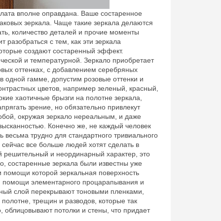
плата вполне оправдана. Ваше состаренное
аковых зеркала. Чаще такие зеркала делаются
вать, количество деталей и прочие моменты
т разобраться с тем, как эти зеркала
которые создают состаренный эффект.
ческой и температурной. Зеркало приобретает
овых оттенках, с добавлением серебряных
 в одной гамме, допустим розовые оттенки и
онтрастных цветов, например зеленый, красный,
ркие хаотичные брызги на полотне зеркала,
апрягать зрение, но обязательно привлекут
обой, окружая зеркало нереальным, и даже
зысканностью. Конечно же, не каждый человек
ь весьма трудно для стандартного тривиального
 сейчас все больше людей хотят сделать в
й решительный и неординарный характер, это
но, состаренные зеркала были известны уже
и помощи которой зеркальная поверхность
ри помощи элементарного процарапывания и
ный слой перекрывают тоновыми пленками,
полотне, трещин и разводов, которые так
 облицовывают потолки и стены, что придает